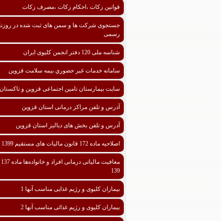
قوانین زکات ،احکام زکات ،مصرف زکات
جستجوی شرکت ها و سمن های ثبت شده در روزنا
رسمی
شناسه ملی 120 دفتر انجمن کلیوی ایران
سامانه خدمات غیر حضوري بیمه سلامت قزوین
سایت بیمارستان تامین اجتماعی قزوین و تاکستان
آدرس و تلفن مراکز درمانی استان قزوین
آدرس و تلفن بخش های دیالیز استان قزوین
اصلاحیه ماده 172 قانون مالیات های مستقیم 1399
معافیت مالیا
139
بیماران کلیوی و رژیم غذایی مناسب آنها 1
بیماران کلیوی و رژیم غذائی مناسب آنها 2