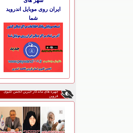
شهر های
ایران روی موبایل اندروید
شما
چهره های ماندگار خیّرین انجمن کلیوی
قزوین