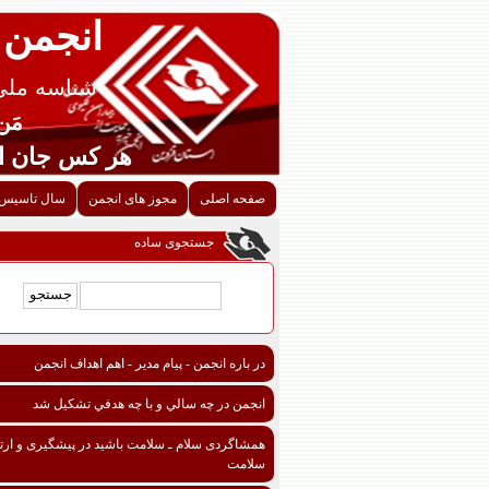
انجمن 
شناسه ملی قزوین
مَن اح
هر کس جان احدی را ن
صفحه اصلی
مجوز های انجمن
سال تاسیس 
جستجوی ساده
در باره انجمن - پیام مدیر - اهم اهداف انجمن
انجمن در چه سالي و با چه هدفي تشكيل شد
همشاگردی سلام ـ سلامت باشید در پیشگیری و ارتق
سلامت