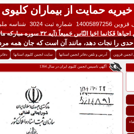
خیریه حمایت از بیماران کلیوی
 14005897256
شماره ثبت 3024
شناسه ملی ایران 
یاها فَکانما احَیا النّاس جَمیعاً (آیه ۳۲ سوره مبارکه مائده قرآن کریم)
جات دهد، مانند آن است که جان همه مردم 
انجمن قزوین
آدرس و تلفن دفاتر انجمن استانها
سایت انجمن کلیوی استانها
دفاتر
آگهی تاسیس انجمن کلیوی ایران در سال 1364
اء