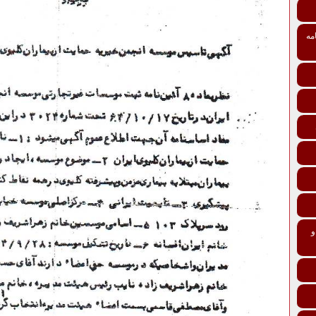
مه
تی درمانی افراد و خانواده‌ها ماده 137 و