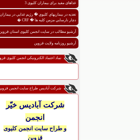
غذاهای مفید برای بیماران کلیوی 3
تغذيه در بيماريهاي کليوي � رژيم غذايي در بيماران
دچار نارسايي مزمن کليه ها � CRF �
آرشیو مطالب در سایت انجمن کلیوی استان قزوین
آرشیو روزنامه ولایت قزوین
نماد اعتماد الکترونیکی انجمن کلیوی قزو
شرکت آبادیس طراح سایت انجمن قزوین
شرکت آبادیس خیّر
انجمن
و طراح سایت انجمن کلیوی
قزوین