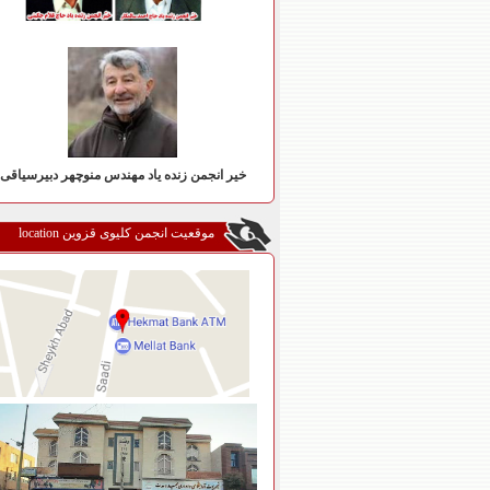
خیر انجمن زنده یاد مهندس منوچهر دبیرسیاقی
موقعیت انجمن کلیوی قزوین location