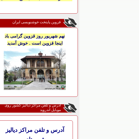
قزوین پایتخت خوشنویسی ایران
نهم شهریور روز قزوین گرامی باد
اینجا قزوین است . خوش آمدید
آدرس و تلفن مراکز دیالیز کشور روی
موبایل اندروید
آدرس و تلفن مراکز دیالیز