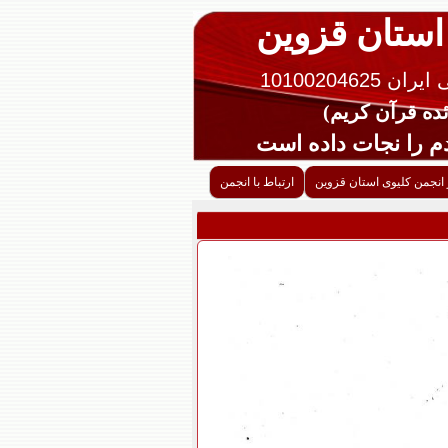
 استان قزوین
10100204625
را نجات داده است
 انجمن کلیوی استان قزوین
ارتباط با انجمن