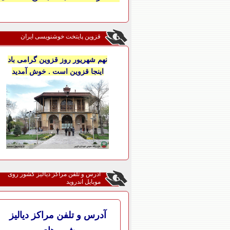
قزوین پایتخت خوشنویسی ایران
نهم شهریور روز قزوین گرامی باد
اینجا قزوین است . خوش آمدید
آدرس و تلفن مراکز دیالیز کشور روی
موبایل اندروید
آدرس و تلفن مراکز دیالیز