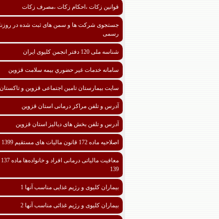
قوانین زکات ،احکام زکات ،مصرف زکات
جستجوی شرکت ها و سمن های ثبت شده در روزنا
رسمی
شناسه ملی 120 دفتر انجمن کلیوی ایران
سامانه خدمات غیر حضوري بیمه سلامت قزوین
سایت بیمارستان تامین اجتماعی قزوین و تاکستان
آدرس و تلفن مراکز درمانی استان قزوین
آدرس و تلفن بخش های دیالیز استان قزوین
اصلاحیه ماده 172 قانون مالیات های مستقیم 1399
معافیت مالیا
139
بیماران کلیوی و رژیم غذایی مناسب آنها 1
بیماران کلیوی و رژیم غذائی مناسب آنها 2