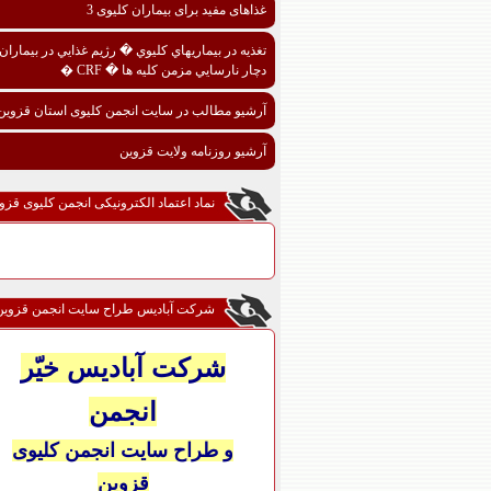
غذاهای مفید برای بیماران کلیوی 3
تغذيه در بيماريهاي کليوي � رژيم غذايي در بيماران
دچار نارسايي مزمن کليه ها � CRF �
آرشیو مطالب در سایت انجمن کلیوی استان قزوین
آرشیو روزنامه ولایت قزوین
نماد اعتماد الکترونیکی انجمن کلیوی قزو
شرکت آبادیس طراح سایت انجمن قزوین
شرکت آبادیس خیّر
انجمن
و طراح سایت انجمن کلیوی
قزوین