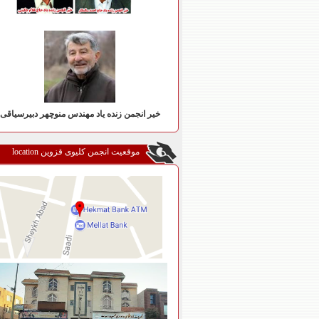
خیر انجمن زنده یاد مهندس منوچهر دبیرسیاقی
موقعیت انجمن کلیوی قزوین location