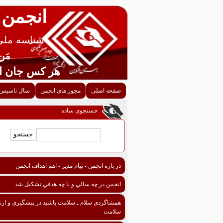
انجمن 
شناسه ملی قزوین
مَن اح
هر کس جان احدی را ن
صفحه اصلی
مجوز های انجمن
سال تاسیس 
جستجوی ساده
در باره انجمن - پیام مدیر - اهم اهداف انجمن
انجمن در چه سالي و با چه هدفي تشكيل شد
همشاگردی سلام ـ سلامت باشید در پیشگیری و ارتق
سلامت