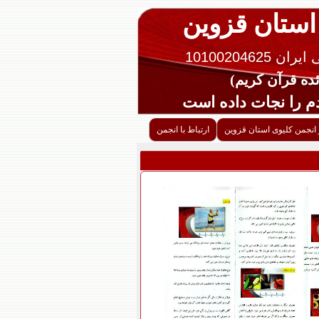
 استان قزوین
10100204625
را نجات داده است
 انجمن کلیوی استان قزوین
ارتباط با انجمن