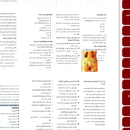
مه
تی درمانی افراد و خانواده‌ها ماده 137 و