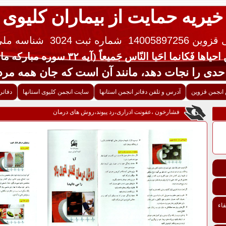
خیریه حمایت از بیماران کلیوی
 14005897256
شماره ثبت 3024
شناسه ملی ایران 
یاها فَکانما احَیا النّاس جَمیعاً (آیه ۳۲ سوره مبارکه مائده قرآن کریم)
جات دهد، مانند آن است که جان همه مردم 
انجمن قزوین
آدرس و تلفن دفاتر انجمن استانها
سایت انجمن کلیوی استانها
دفاتر
فشارخون ،عفونت ادراری،رد پیوند،روش های درمان
اء