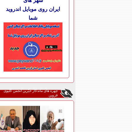
شهر های
ایران روی موبایل اندروید
شما
چهره های ماندگار خیّرین انجمن کلیوی
قزوین