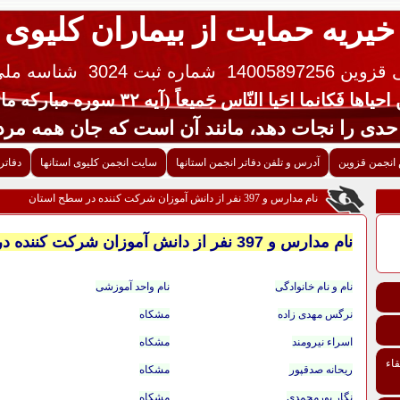
خیریه حمایت از بیماران کلیوی
 14005897256
شماره ثبت 3024
شناسه ملی ایران 
یاها فَکانما احَیا النّاس جَمیعاً (آیه ۳۲ سوره مبارکه مائده قرآن کریم)
جات دهد، مانند آن است که جان همه مردم 
انجمن قزوین
آدرس و تلفن دفاتر انجمن استانها
سایت انجمن کلیوی استانها
دفاتر
نام مدارس و 397 نفر از دانش آموزان شرکت کننده در سطح استان
نام مدارس و 397 نفر از دانش آموزان شرکت کننده در سطح استان
نام و نام خانوادگی
نام واحد آموزشی
نرگس مهدی زاده
مشکاه
اسراء نیرومند
مشکاه
اء
ریحانه صدقپور
مشکاه
نگار پورمحمدی
مشکاه