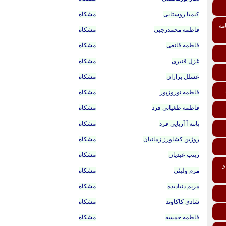
کیمیا روستایی
مشکاه
مه
فاطمه محمدرجبی
مشکاه
فاطمه قانعی
مشکاه
غزل قنبری
مشکاه
عسلل بزاران
مشکاه
فاطمه نوروزپور
مشکاه
فاطمه طغیانی فرد
مشکاه
پانته آ آریایی فرد
مشکاه
روژین کشاورز زمانیان
مشکاه
زینب عبدیان
مشکاه
تی درمانی افراد و خانواده‌ها ماده 137 و
مرم ولیئی
مشکاه
مریم دنیادیده
مشکاه
شادی کاکاوند
مشکاه
فاطمه خمسه
مشکاه