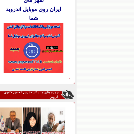
شهر های
ایران روی موبایل اندروید
شما
چهره های ماندگار خیّرین انجمن کلیوی
قزوین