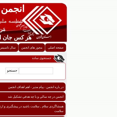
انجمن 
شناسه ملی قزوین
مَن اح
هر کس جان احدی را ن
صفحه اصلی
مجوز های انجمن
سال تاسیس 
جستجوی ساده
در باره انجمن - پیام مدیر - اهم اهداف انجمن
انجمن در چه سالي و با چه هدفي تشكيل شد
همشاگردی سلام ـ سلامت باشید در پیشگیری و ارتق
سلامت