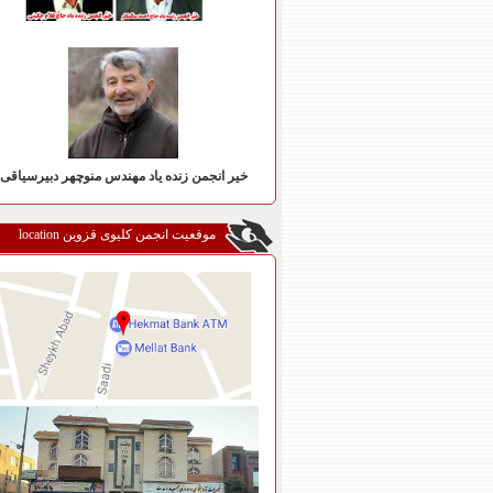
خیر انجمن زنده یاد مهندس منوچهر دبیرسیاقی
موقعیت انجمن کلیوی قزوین location