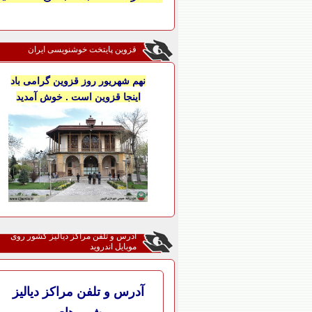
قزوین پایتخت خوشنویسی ایران
نهم شهریور روز قزوین گرامی باد
اینجا قزوین است . خوش آمدید
آدرس و تلفن مراکز دیالیز کشور روی
موبایل اندروید
آدرس و تلفن مراکز دیالیز