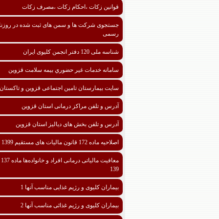
قوانین زکات ،احکام زکات ،مصرف زکات
جستجوی شرکت ها و سمن های ثبت شده در روزنا
رسمی
شناسه ملی 120 دفتر انجمن کلیوی ایران
سامانه خدمات غیر حضوري بیمه سلامت قزوین
سایت بیمارستان تامین اجتماعی قزوین و تاکستان
آدرس و تلفن مراکز درمانی استان قزوین
آدرس و تلفن بخش های دیالیز استان قزوین
اصلاحیه ماده 172 قانون مالیات های مستقیم 1399
معافیت مالیا
139
بیماران کلیوی و رژیم غذایی مناسب آنها 1
بیماران کلیوی و رژیم غذائی مناسب آنها 2