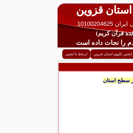
 استان قزوین
10100204625
را نجات داده است
 انجمن کلیوی استان قزوین
ارتباط با انجمن