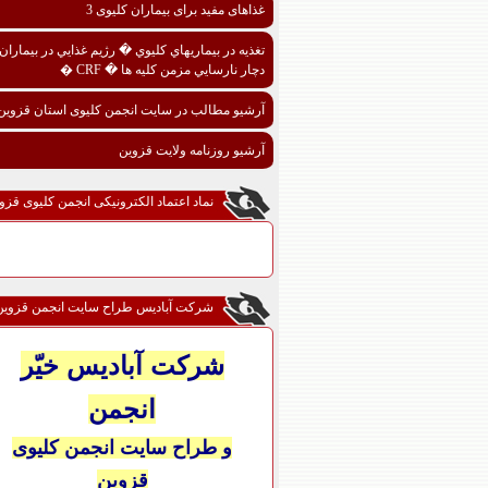
غذاهای مفید برای بیماران کلیوی 3
تغذيه در بيماريهاي کليوي � رژيم غذايي در بيماران
دچار نارسايي مزمن کليه ها � CRF �
آرشیو مطالب در سایت انجمن کلیوی استان قزوین
آرشیو روزنامه ولایت قزوین
نماد اعتماد الکترونیکی انجمن کلیوی قزو
شرکت آبادیس طراح سایت انجمن قزوین
شرکت آبادیس خیّر
انجمن
و طراح سایت انجمن کلیوی
قزوین