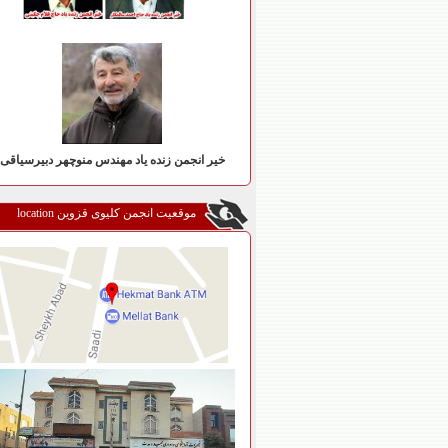
خیر انجمن زنده یاد مهندس منوچهر دبیرسیاقی
موقعیت انجمن کلیوی قزوین location