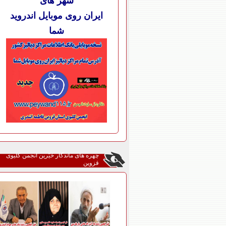
شهر های
ایران روی موبایل اندروید
شما
چهره های ماندگار خیّرین انجمن کلیوی
قزوین