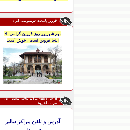
قزوین پایتخت خوشنویسی ایران
نهم شهریور روز قزوین گرامی باد
اینجا قزوین است . خوش آمدید
آدرس و تلفن مراکز دیالیز کشور روی
موبایل اندروید
آدرس و تلفن مراکز دیالیز