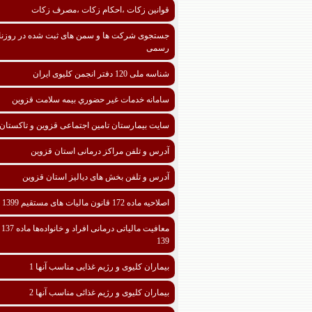
قوانین زکات ،احکام زکات ،مصرف زکات
جستجوی شرکت ها و سمن های ثبت شده در روزنا
رسمی
شناسه ملی 120 دفتر انجمن کلیوی ایران
سامانه خدمات غیر حضوري بیمه سلامت قزوین
سایت بیمارستان تامین اجتماعی قزوین و تاکستان
آدرس و تلفن مراکز درمانی استان قزوین
آدرس و تلفن بخش های دیالیز استان قزوین
اصلاحیه ماده 172 قانون مالیات های مستقیم 1399
معافیت مالیا
139
بیماران کلیوی و رژیم غذایی مناسب آنها 1
بیماران کلیوی و رژیم غذائی مناسب آنها 2