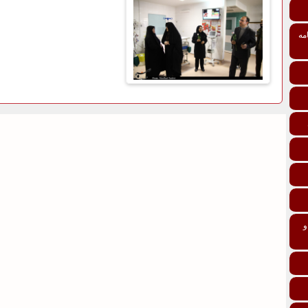
مه
تی درمانی افراد و خانواده‌ها ماده 137 و