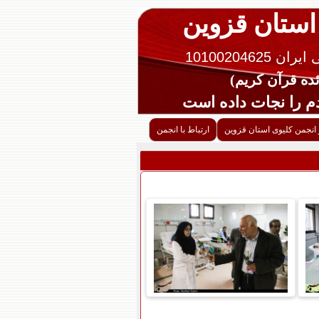
 استان قزوین
10100204625
را نجات داده است
 انجمن کلیوی استان قزوین
ارتباط با انجمن