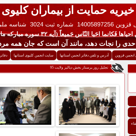
خیریه حمایت از بیماران کلیوی
 14005897256
شماره ثبت 3024
شناسه ملی ایران 
یاها فَکانما احَیا النّاس جَمیعاً (آیه ۳۲ سوره مبارکه مائده قرآن کریم)
جات دهد، مانند آن است که جان همه مردم 
انجمن قزوین
آدرس و تلفن دفاتر انجمن استانها
سایت انجمن کلیوی استانها
دفاتر
تجلیل روز پرستار بخش دیالیز ولایت 95
اء