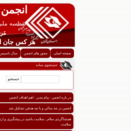
انجمن 
شناسه ملی قزوین
مَن اح
هر کس جان احدی را ن
صفحه اصلی
مجوز های انجمن
سال تاسیس 
جستجوی ساده
در باره انجمن - پیام مدیر - اهم اهداف انجمن
انجمن در چه سالي و با چه هدفي تشكيل شد
همشاگردی سلام ـ سلامت باشید در پیشگیری و ارتق
سلامت