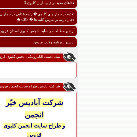
غذاهای مفید برای بیماران کلیوی 3
تغذيه در بيماريهاي کليوي � رژيم غذايي در بيماران
دچار نارسايي مزمن کليه ها � CRF �
آرشیو مطالب در سایت انجمن کلیوی استان قزوین
آرشیو روزنامه ولایت قزوین
نماد اعتماد الکترونیکی انجمن کلیوی قزو
شرکت آبادیس طراح سایت انجمن قزوین
شرکت آبادیس خیّر
انجمن
و طراح سایت انجمن کلیوی
قزوین