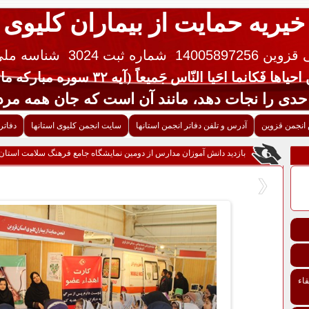
خیریه حمایت از بیماران کلیوی
 14005897256
شماره ثبت 3024
شناسه ملی ایران 
یاها فَکانما احَیا النّاس جَمیعاً (آیه ۳۲ سوره مبارکه مائده قرآن کریم)
جات دهد، مانند آن است که جان همه مردم 
انجمن قزوین
آدرس و تلفن دفاتر انجمن استانها
سایت انجمن کلیوی استانها
دفاتر
بازدید دانش آموزان مدارس از دومین نمایشگاه جامع فرهنگ سلامت استان
اء