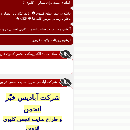
غذاهای مفید برای بیماران کلیوی 3
تغذيه در بيماريهاي کليوي � رژيم غذايي در بيماران
دچار نارسايي مزمن کليه ها � CRF �
آرشیو مطالب در سایت انجمن کلیوی استان قزوین
آرشیو روزنامه ولایت قزوین
نماد اعتماد الکترونیکی انجمن کلیوی قزو
شرکت آبادیس طراح سایت انجمن قزوین
شرکت آبادیس خیّر
انجمن
و طراح سایت انجمن کلیوی
قزوین