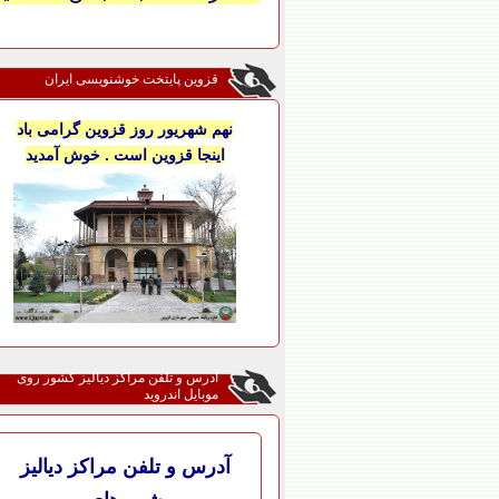
قزوین پایتخت خوشنویسی ایران
نهم شهریور روز قزوین گرامی باد
اینجا قزوین است . خوش آمدید
آدرس و تلفن مراکز دیالیز کشور روی
موبایل اندروید
آدرس و تلفن مراکز دیالیز