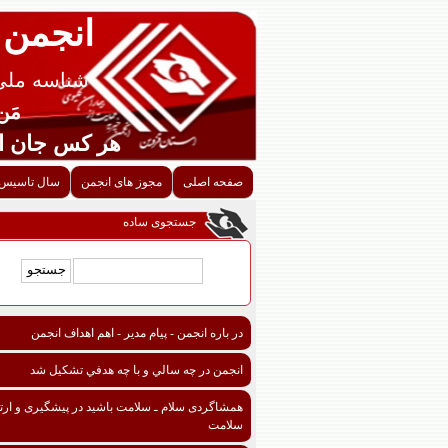
انجمن 
شناسه ملی قزوین
مَن اح
هر کس جان احدی را ن
صفحه اصلی
مجوز های انجمن
سال تاسیس 
جستجوی ساده
در باره انجمن - پیام مدیر - اهم اهداف انجمن
انجمن در چه سالي و با چه هدفي تشكيل شد
همشاگردی سلام ـ سلامت باشید در پیشگیری و ارتق
سلامت