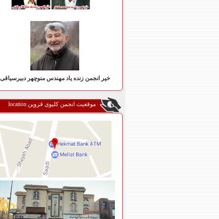
خیر انجمن زنده یاد مهندس منوچهر دبیرسیاقی
موقعیت انجمن کلیوی قزوین location