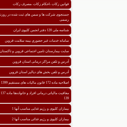
قوانین زکات ،احکام زکات ،مصرف زکات
جستجوی شرکت ها و سمن های ثبت شده در روزنا
رسمی
شناسه ملی 120 دفتر انجمن کلیوی ایران
سامانه خدمات غیر حضوري بیمه سلامت قزوین
سایت بیمارستان تامین اجتماعی قزوین و تاکستان
آدرس و تلفن مراکز درمانی استان قزوین
آدرس و تلفن بخش های دیالیز استان قزوین
اصلاحیه ماده 172 قانون مالیات های مستقیم 1399
معافیت مالیا
139
بیماران کلیوی و رژیم غذایی مناسب آنها 1
بیماران کلیوی و رژیم غذائی مناسب آنها 2