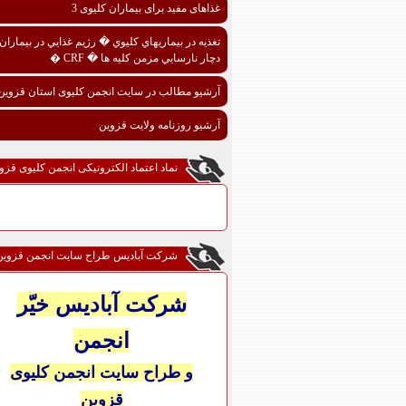
غذاهای مفید برای بیماران کلیوی 3
تغذيه در بيماريهاي کليوي � رژيم غذايي در بيماران
دچار نارسايي مزمن کليه ها � CRF �
آرشیو مطالب در سایت انجمن کلیوی استان قزوین
آرشیو روزنامه ولایت قزوین
نماد اعتماد الکترونیکی انجمن کلیوی قزو
شرکت آبادیس طراح سایت انجمن قزوین
شرکت آبادیس خیّر
انجمن
و طراح سایت انجمن کلیوی
قزوین