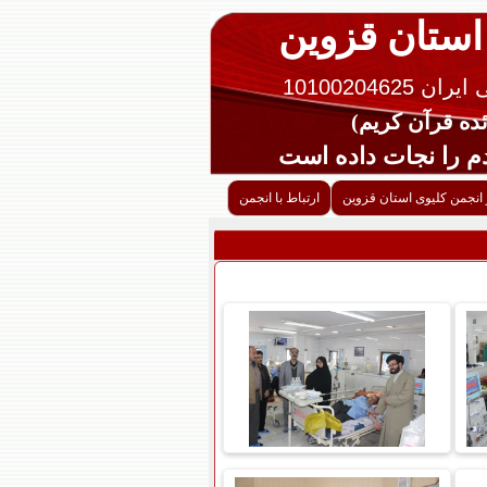
 استان قزوین
10100204625
را نجات داده است
 انجمن کلیوی استان قزوین
ارتباط با انجمن