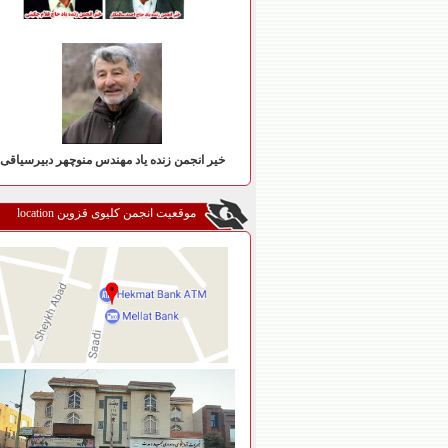
خیر انجمن زنده یاد مهندس منوچهر دبیرسیاقی
موقعیت انجمن کلیوی قزوین location