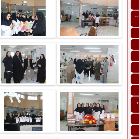
مه
تی درمانی افراد و خانواده‌ها ماده 137 و