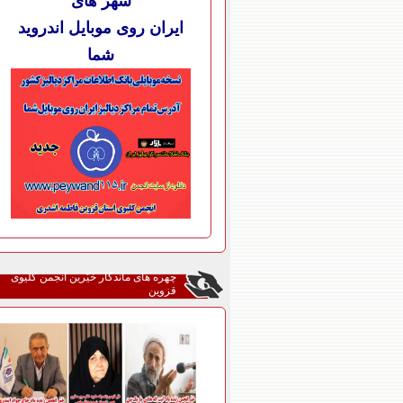
شهر های
ایران روی موبایل اندروید
شما
چهره های ماندگار خیّرین انجمن کلیوی
قزوین