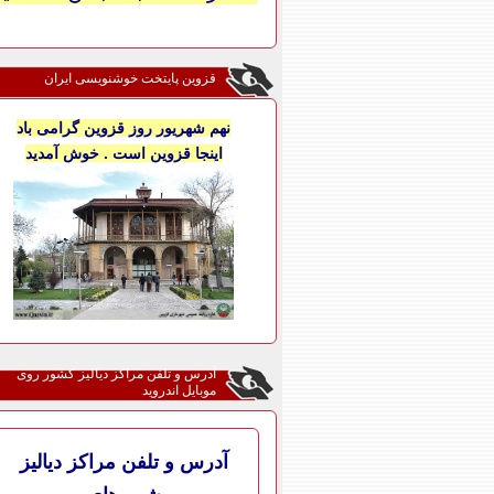
قزوین پایتخت خوشنویسی ایران
نهم شهریور روز قزوین گرامی باد
اینجا قزوین است . خوش آمدید
آدرس و تلفن مراکز دیالیز کشور روی
موبایل اندروید
آدرس و تلفن مراکز دیالیز