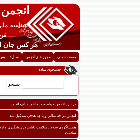
انجمن 
شناسه ملی قزوین
مَن اح
هر کس جان احدی را ن
صفحه اصلی
مجوز های انجمن
سال تاسیس 
جستجوی ساده
در باره انجمن - پیام مدیر - اهم اهداف انجمن
انجمن در چه سالي و با چه هدفي تشكيل شد
همشاگردی سلام ـ سلامت باشید در پیشگیری و ارتق
سلامت