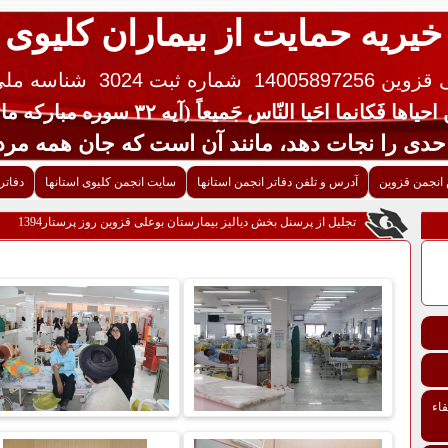
خیریه حمایت از بیماران کلیوی
 14005897256
شماره ثبت 3024
شناسه ملی ایران 
یاها فَکانما احَیا النّاس جَمیعاً (آیه ۳۲ سوره مبارکه مائده قرآن کریم)
جات دهد، مانند آن است که جان همه مردم 
انجمن قزوین
آدرس و تلفن دفاتر انجمن استانها
سایت انجمن کلیوی استانها
دفاتر
تجلیل از پرسنل بخش دیالیز بیمارستان بوعلی قزوین روز پرستار1394
اء