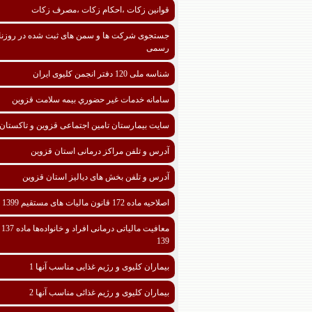
قوانین زکات ،احکام زکات ،مصرف زکات
جستجوی شرکت ها و سمن های ثبت شده در روزنا
رسمی
شناسه ملی 120 دفتر انجمن کلیوی ایران
سامانه خدمات غیر حضوري بیمه سلامت قزوین
سایت بیمارستان تامین اجتماعی قزوین و تاکستان
آدرس و تلفن مراکز درمانی استان قزوین
آدرس و تلفن بخش های دیالیز استان قزوین
اصلاحیه ماده 172 قانون مالیات های مستقیم 1399
معافیت مالیا
139
بیماران کلیوی و رژیم غذایی مناسب آنها 1
بیماران کلیوی و رژیم غذائی مناسب آنها 2