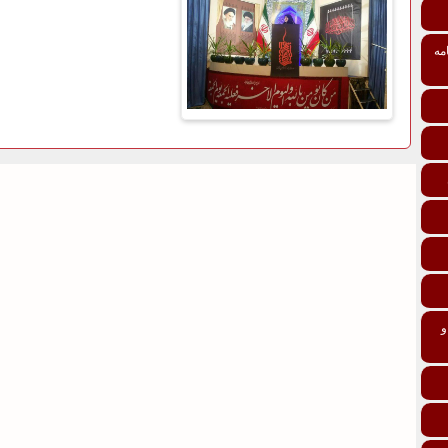
مه
تی درمانی افراد و خانواده‌ها ماده 137 و