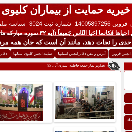
خیریه حمایت از بیماران کلیوی
 14005897256
شماره ثبت 3024
شناسه ملی ایران 
یاها فَکانما احَیا النّاس جَمیعاً (آیه ۳۲ سوره مبارکه مائده قرآن کریم)
جات دهد، مانند آن است که جان همه مردم 
انجمن قزوین
آدرس و تلفن دفاتر انجمن استانها
سایت انجمن کلیوی استانها
دفاتر
تصاویر نماز جمعه فاطمه اشدری آبان 95
اء