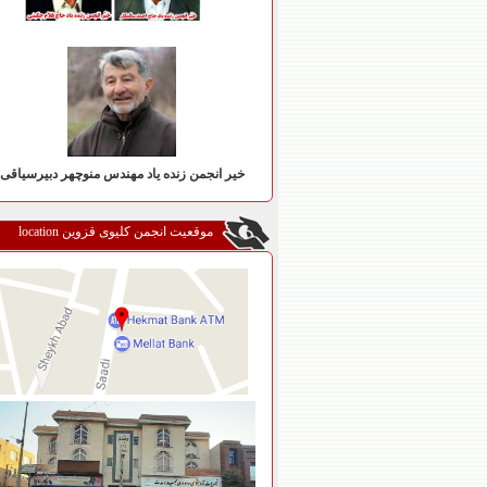
خیر انجمن زنده یاد مهندس منوچهر دبیرسیاقی
موقعیت انجمن کلیوی قزوین location