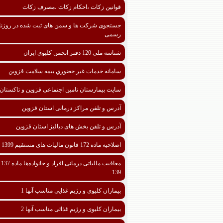
قوانین زکات ،احکام زکات ،مصرف زکات
جستجوی شرکت ها و سمن های ثبت شده در روزنا
رسمی
شناسه ملی 120 دفتر انجمن کلیوی ایران
سامانه خدمات غیر حضوري بیمه سلامت قزوین
سایت بیمارستان تامین اجتماعی قزوین و تاکستان
آدرس و تلفن مراکز درمانی استان قزوین
آدرس و تلفن بخش های دیالیز استان قزوین
اصلاحیه ماده 172 قانون مالیات های مستقیم 1399
معافیت مالیا
139
بیماران کلیوی و رژیم غذایی مناسب آنها 1
بیماران کلیوی و رژیم غذائی مناسب آنها 2