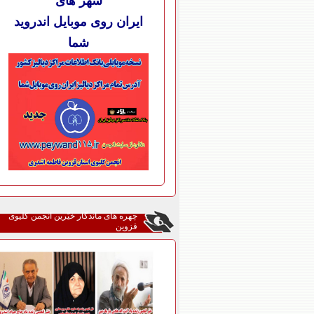
شهر های
ایران روی موبایل اندروید
شما
چهره های ماندگار خیّرین انجمن کلیوی
قزوین