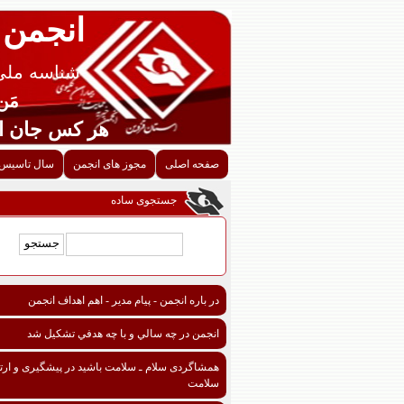
انجمن 
شناسه ملی قزوین
مَن اح
هر کس جان احدی را ن
صفحه اصلی
مجوز های انجمن
سال تاسیس 
جستجوی ساده
در باره انجمن - پیام مدیر - اهم اهداف انجمن
انجمن در چه سالي و با چه هدفي تشكيل شد
همشاگردی سلام ـ سلامت باشید در پیشگیری و ارتق
سلامت