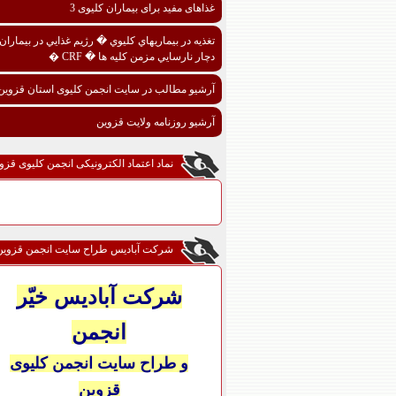
غذاهای مفید برای بیماران کلیوی 3
تغذيه در بيماريهاي کليوي � رژيم غذايي در بيماران
دچار نارسايي مزمن کليه ها � CRF �
آرشیو مطالب در سایت انجمن کلیوی استان قزوین
آرشیو روزنامه ولایت قزوین
نماد اعتماد الکترونیکی انجمن کلیوی قزو
شرکت آبادیس طراح سایت انجمن قزوین
شرکت آبادیس خیّر
انجمن
و طراح سایت انجمن کلیوی
قزوین