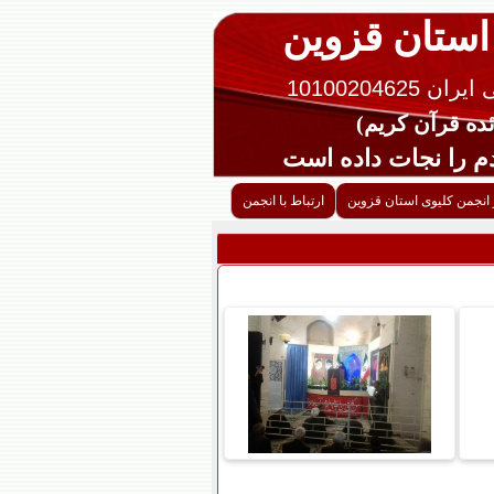
 استان قزوین
10100204625
را نجات داده است
 انجمن کلیوی استان قزوین
ارتباط با انجمن