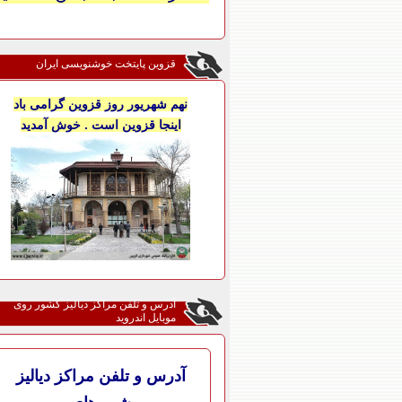
قزوین پایتخت خوشنویسی ایران
نهم شهریور روز قزوین گرامی باد
اینجا قزوین است . خوش آمدید
آدرس و تلفن مراکز دیالیز کشور روی
موبایل اندروید
آدرس و تلفن مراکز دیالیز