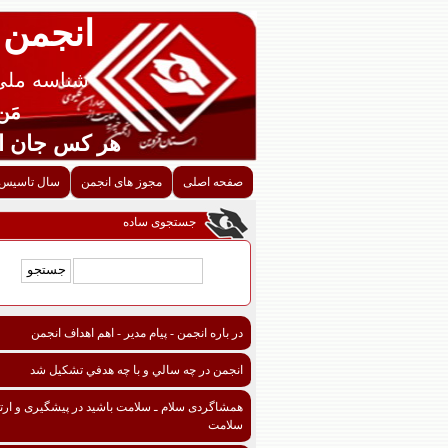
انجمن 
شناسه ملی قزوین
مَن اح
هر کس جان احدی را ن
صفحه اصلی
مجوز های انجمن
سال تاسیس 
جستجوی ساده
در باره انجمن - پیام مدیر - اهم اهداف انجمن
انجمن در چه سالي و با چه هدفي تشكيل شد
همشاگردی سلام ـ سلامت باشید در پیشگیری و ارتق
سلامت