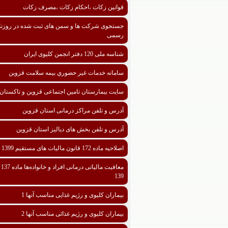
قوانین زکات ،احکام زکات ،مصرف زکات
جستجوی شرکت ها و سمن های ثبت شده در روزنا
رسمی
شناسه ملی 120 دفتر انجمن کلیوی ایران
سامانه خدمات غیر حضوري بیمه سلامت قزوین
سایت بیمارستان تامین اجتماعی قزوین و تاکستان
آدرس و تلفن مراکز درمانی استان قزوین
آدرس و تلفن بخش های دیالیز استان قزوین
اصلاحیه ماده 172 قانون مالیات های مستقیم 1399
معافیت مالیا
139
بیماران کلیوی و رژیم غذایی مناسب آنها 1
بیماران کلیوی و رژیم غذائی مناسب آنها 2