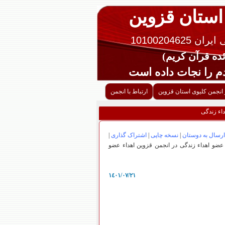
 استان قزوین
10100204625
را نجات داده است
 انجمن کلیوی استان قزوین
ارتباط با انجمن
اء زندگی
ارسال به دوستان
|
نسخه چاپی
|
اشتراک گذاری
|
ضو اهداء زندگی در انجمن قزوین اهداء عضو
١٤٠١/٠٧/٢١