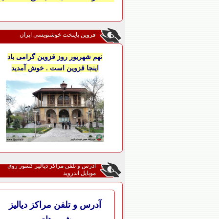
قزوین پایتخت خوشنویسی ایران
نهم شهریور روز قزوین گرامی باد
اینجا قزوین است . خوش آمدید
آدرس و تلفن مراکز دیالیز کشور روی
موبایل اندروید
آدرس و تلفن مراکز دیالیز