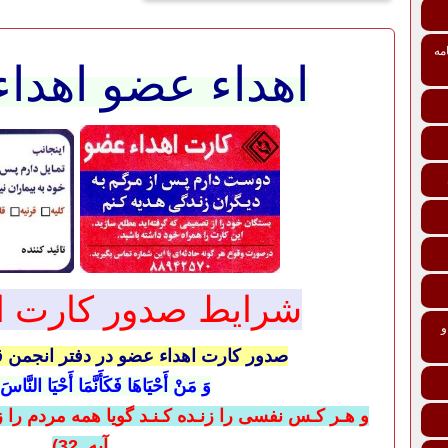
مه
اهداء عضو اهداء
شرایط صدور کارت ا
تی درمانی افراد و خانواده‌ها ماده 137 و
صدور کارت اهداء عضو در دفتر انجمن قزوین د
وَ مَنْ أَحْیَاهَا فَکَأَنَّمَا أَحْیَا النَّا
و هـر كـس نفسی را زنـده كـنـد گويا همه مردم را
آیه 32)