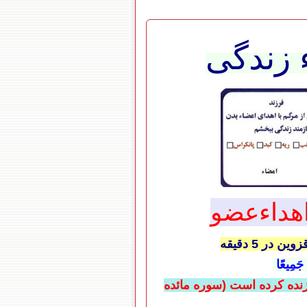
 زندگی
هداءعضو
ر 5 دقیقه
سَ جَمِیعًا
 زنده كرده است
(سوره مائده