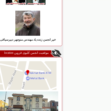
خیر انجمن زنده یاد مهندس منوچهر دبیرسیاقی
موقعیت انجمن کلیوی قزوین location