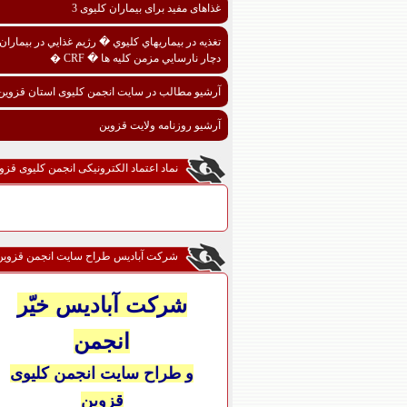
غذاهای مفید برای بیماران کلیوی 3
تغذيه در بيماريهاي کليوي � رژيم غذايي در بيماران
دچار نارسايي مزمن کليه ها � CRF �
آرشیو مطالب در سایت انجمن کلیوی استان قزوین
آرشیو روزنامه ولایت قزوین
نماد اعتماد الکترونیکی انجمن کلیوی قزو
شرکت آبادیس طراح سایت انجمن قزوین
شرکت آبادیس خیّر
انجمن
و طراح سایت انجمن کلیوی
قزوین