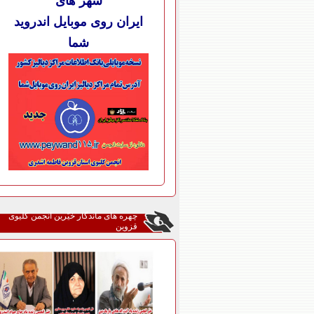
شهر های
ایران روی موبایل اندروید
شما
چهره های ماندگار خیّرین انجمن کلیوی
قزوین