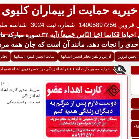
خیریه حمایت از بیماران کلیوی
 14005897256
شماره ثبت 3024
شناسه ملی ایران 
یاها فَکانما احَیا النّاس جَمیعاً (آیه ۳۲ سوره مبارکه مائده قرآن کریم)
جات دهد، مانند آن است که جان همه مردم 
انجمن قزوین
آدرس و تلفن دفاتر انجمن استانها
سایت انجمن کلیوی استانها
دفاتر
شرایط صدور کارت اهداء عضو اهداء زندگی در انجمن قزوین اهداء عضو اهد
|
+
-
|
شرایط صدور کارت اهداء ع
اهداء زندگی
اهداء عضو اهداء زندگی
اء