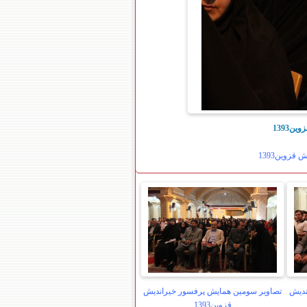
1393
زوین1393
ندیش
تصاویر سومین همایش پرفسور خیراندیش
قزوین1393