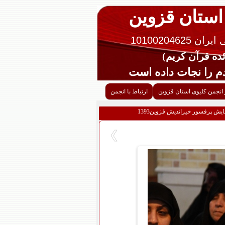
 استان قزوین
10100204625
را نجات داده است
 انجمن کلیوی استان قزوین
ارتباط با انجمن