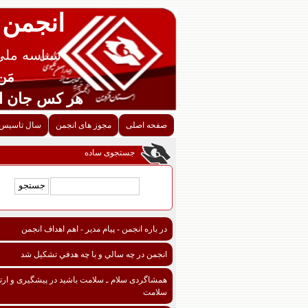
انجمن 
شناسه ملی قزوین
مَن اح
هر کس جان احدی را ن
صفحه اصلی
مجوز های انجمن
سال تاسیس 
جستجوی ساده
در باره انجمن - پیام مدیر - اهم اهداف انجمن
انجمن در چه سالي و با چه هدفي تشكيل شد
همشاگردی سلام ـ سلامت باشید در پیشگیری و ارتق
سلامت