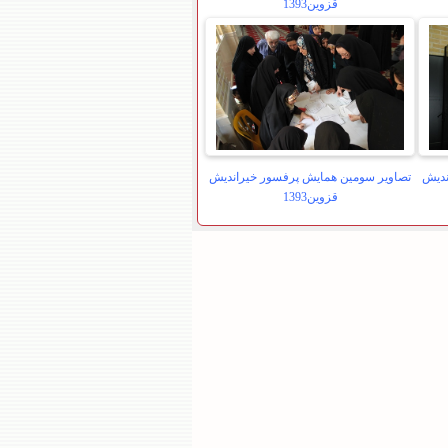
قزوین1393
ندیش
تصاویر سومین همایش پرفسور خیراندیش
قزوین1393