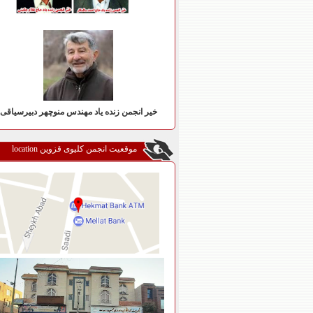
خیر انجمن زنده یاد مهندس منوچهر دبیرسیاقی
موقعیت انجمن کلیوی قزوین location