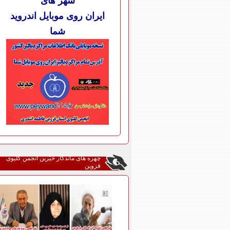
شهر های
ایران روی موبایل اندروید
شما
چهره های ماندگار خیّرین انجمن کلیوی
قزوین