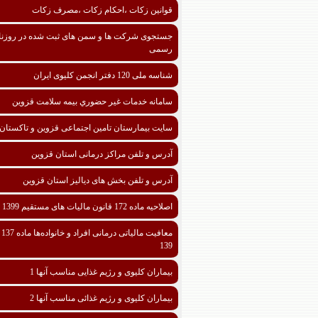
قوانین زکات ،احکام زکات ،مصرف زکات
جستجوی شرکت ها و سمن های ثبت شده در روزنا
رسمی
شناسه ملی 120 دفتر انجمن کلیوی ایران
سامانه خدمات غیر حضوري بیمه سلامت قزوین
سایت بیمارستان تامین اجتماعی قزوین و تاکستان
آدرس و تلفن مراکز درمانی استان قزوین
آدرس و تلفن بخش های دیالیز استان قزوین
اصلاحیه ماده 172 قانون مالیات های مستقیم 1399
معافیت مالیا
139
بیماران کلیوی و رژیم غذایی مناسب آنها 1
بیماران کلیوی و رژیم غذائی مناسب آنها 2