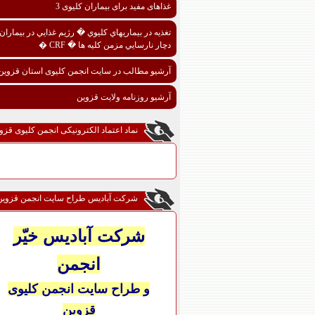
غذاهای مفید برای بیماران کلیوی 3
تغذيه در بيماريهاي کليوي � رژيم غذايي در بيماران
دچار نارسايي مزمن کليه ها � CRF �
آرشیو مطالب در سایت انجمن کلیوی استان قزوین
آرشیو روزنامه ولایت قزوین
نماد اعتماد الکترونیکی انجمن کلیوی قزو
شرکت آبادیس طراح سایت انجمن قزوین
شرکت آبادیس خیّر
انجمن
و طراح سایت انجمن کلیوی
قزوین