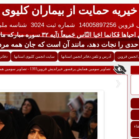
خیریه حمایت از بیماران کلیوی
 14005897256
شماره ثبت 3024
شناسه ملی ایران 
یاها فَکانما احَیا النّاس جَمیعاً (آیه ۳۲ سوره مبارکه مائده قرآن کریم)
جات دهد، مانند آن است که جان همه مردم 
انجمن قزوین
آدرس و تلفن دفاتر انجمن استانها
سایت انجمن کلیوی استانها
دفاتر
تصاویر سومین همایش پرفسور خیراندیش قزوین1393 - تصاویر سومین همایش پرفسور خیراندیش قزوین1393
اء