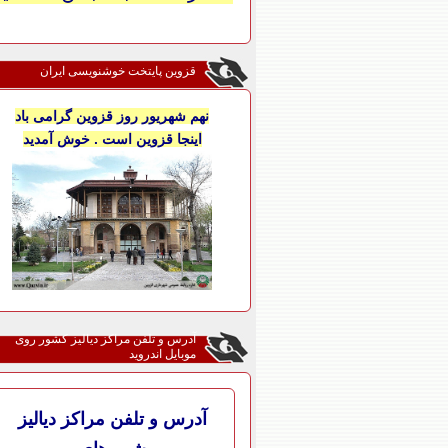
قزوین پایتخت خوشنویسی ایران
نهم شهریور روز قزوین گرامی باد
اینجا قزوین است . خوش آمدید
آدرس و تلفن مراکز دیالیز کشور روی
موبایل اندروید
آدرس و تلفن مراکز دیالیز