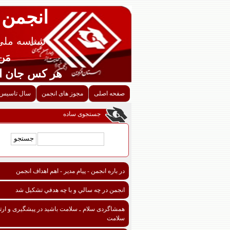
انجمن 
شناسه ملی قزوین
مَن اح
هر کس جان احدی را ن
صفحه اصلی
مجوز های انجمن
سال تاسیس 
جستجوی ساده
در باره انجمن - پیام مدیر - اهم اهداف انجمن
انجمن در چه سالي و با چه هدفي تشكيل شد
همشاگردی سلام ـ سلامت باشید در پیشگیری و ارتق
سلامت