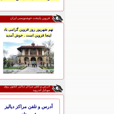
قزوین پایتخت خوشنویسی ایران
نهم شهریور روز قزوین گرامی باد
اینجا قزوین است . خوش آمدید
آدرس و تلفن مراکز دیالیز کشور روی
موبایل اندروید
آدرس و تلفن مراکز دیالیز