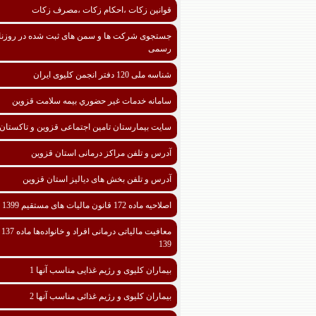
قوانین زکات ،احکام زکات ،مصرف زکات
جستجوی شرکت ها و سمن های ثبت شده در روزنا
رسمی
شناسه ملی 120 دفتر انجمن کلیوی ایران
سامانه خدمات غیر حضوري بیمه سلامت قزوین
سایت بیمارستان تامین اجتماعی قزوین و تاکستان
آدرس و تلفن مراکز درمانی استان قزوین
آدرس و تلفن بخش های دیالیز استان قزوین
اصلاحیه ماده 172 قانون مالیات های مستقیم 1399
معافیت مالیا
139
بیماران کلیوی و رژیم غذایی مناسب آنها 1
بیماران کلیوی و رژیم غذائی مناسب آنها 2