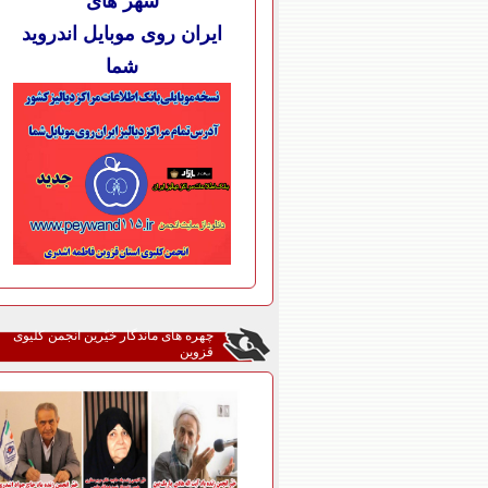
شهر های
ایران روی موبایل اندروید
شما
چهره های ماندگار خیّرین انجمن کلیوی
قزوین