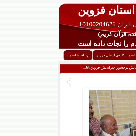
 استان قزوین
10100204625
را نجات داده است
 انجمن کلیوی استان قزوین
ارتباط با انجمن