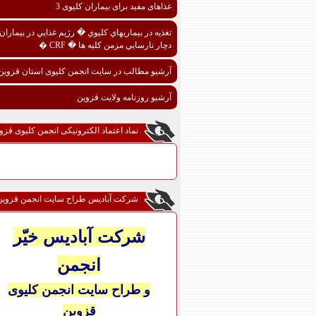
غذاهای مفید برای بیماران کلیوی 3
تغذيه در بيماريهاي کليوي � رژيم غذايي در بيماران
دچار نارسايي مزمن کليه ها � CRF �
آرشیو مطالب در سایت انجمن کلیوی استان قزوین
آرشیو روزنامه ولایت قزوین
نماد اعتماد الکترونیکی انجمن کلیوی قزو
شرکت آبادیس طراح سایت انجمن قزوین
شرکت آبادیس خیّر
انجمن
و طراح سایت انجمن کلیوی
قزوین