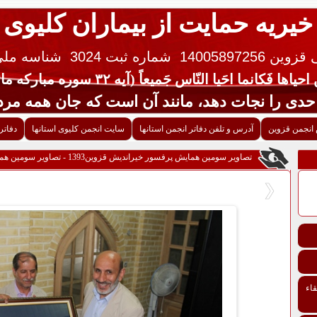
خیریه حمایت از بیماران کلیوی
 14005897256
شماره ثبت 3024
شناسه ملی ایران 
یاها فَکانما احَیا النّاس جَمیعاً (آیه ۳۲ سوره مبارکه مائده قرآن کریم)
جات دهد، مانند آن است که جان همه مردم 
انجمن قزوین
آدرس و تلفن دفاتر انجمن استانها
سایت انجمن کلیوی استانها
دفاتر
تصاویر سومین همایش پرفسور خیراندیش قزوین1393 - تصاویر سومین همایش پرفسور خیراندیش قزوین1393
اء