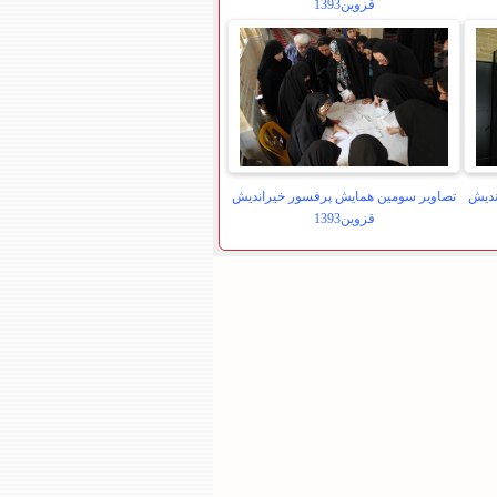
قزوین1393
ندیش
تصاویر سومین همایش پرفسور خیراندیش
قزوین1393