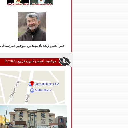
خیر انجمن زنده یاد مهندس منوچهر دبیرسیاقی
موقعیت انجمن کلیوی قزوین location