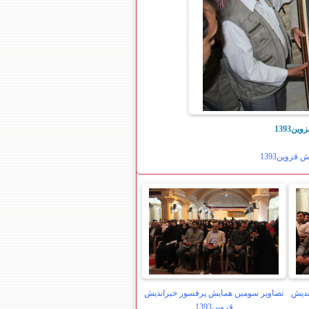
1393
زوین1393
ندیش
تصاویر سومین همایش پرفسور خیراندیش
قزوین1393