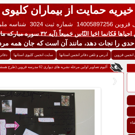
خیریه حمایت از بیماران کلیوی
 14005897256
شماره ثبت 3024
شناسه ملی ایران 
یاها فَکانما احَیا النّاس جَمیعاً (آیه ۳۲ سوره مبارکه مائده قرآن کریم)
جات دهد، مانند آن است که جان همه مردم 
انجمن قزوین
آدرس و تلفن دفاتر انجمن استانها
سایت انجمن کلیوی استانها
دفاتر
آلبوم تصاویر اولین مرحله نشریه های دیواری 62 مدرسه قزوین (طرح همشاگردی سلام ،سلامت باشید)1394 - 19
اء