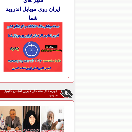
شهر های
ایران روی موبایل اندروید
شما
چهره های ماندگار خیّرین انجمن کلیوی
قزوین