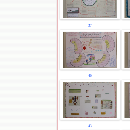
37
40
43