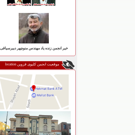
خیر انجمن زنده یاد مهندس منوچهر دبیرسیاقی
موقعیت انجمن کلیوی قزوین location