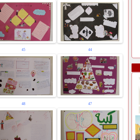
45
44
48
47