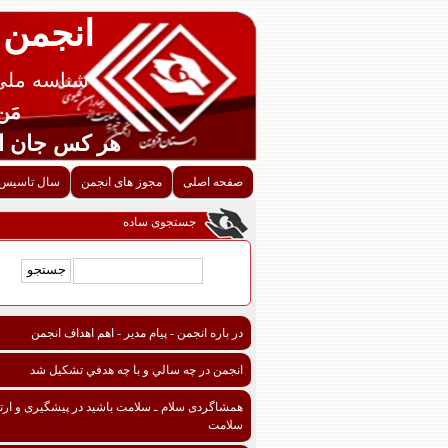
انجمن 
شناسه ملی قزوین
مَن اح
هر کس جان احدی را ن
صفحه اصلی
مجوز های انجمن
سال تاسیس 
جستجوی ساده
در باره انجمن - پیام مدیر - اهم اهداف انجمن
انجمن در چه سالي و با چه هدفي تشكيل شد
همشاگردی سلام ـ سلامت باشید در پیشگیری و ارتق
سلامت