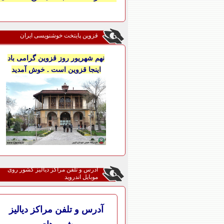
قزوین پایتخت خوشنویسی ایران
نهم شهریور روز قزوین گرامی باد
اینجا قزوین است . خوش آمدید
آدرس و تلفن مراکز دیالیز کشور روی
موبایل اندروید
آدرس و تلفن مراکز دیالیز