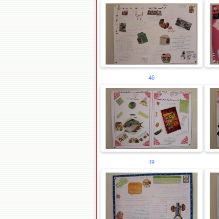
46
49