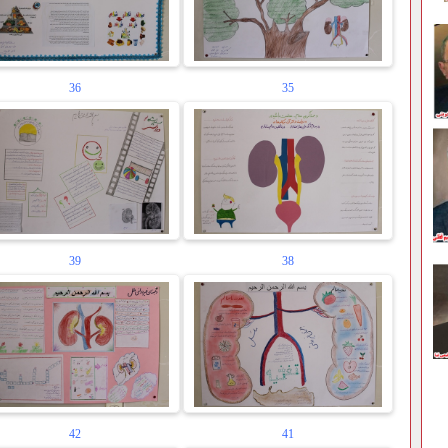
36
35
39
38
42
41