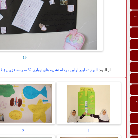
مه
19
از آلبوم:
آلبوم تصاویر اولین مرحله نشریه های دیواری 62 مدرسه قزوین (طرح همشاگردی سلام ،سلامت باشید)1394
تی درمانی افراد و خانواده‌ها ماده 137 و
2
1