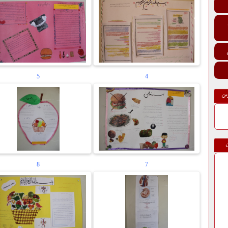
5
4
ین
8
7