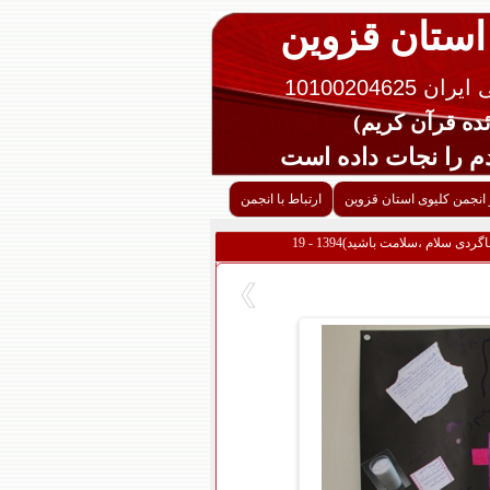
 استان قزوین
10100204625
را نجات داده است
 انجمن کلیوی استان قزوین
ارتباط با انجمن