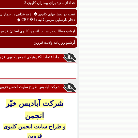
غذاهای مفید برای بیماران کلیوی 3
تغذيه در بيماريهاي کليوي � رژيم غذايي در بيماران
دچار نارسايي مزمن کليه ها � CRF �
آرشیو مطالب در سایت انجمن کلیوی استان قزوین
آرشیو روزنامه ولایت قزوین
نماد اعتماد الکترونیکی انجمن کلیوی قزو
شرکت آبادیس طراح سایت انجمن قزوین
شرکت آبادیس خیّر
انجمن
و طراح سایت انجمن کلیوی
قزوین