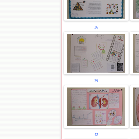
36
39
42