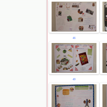
46
49