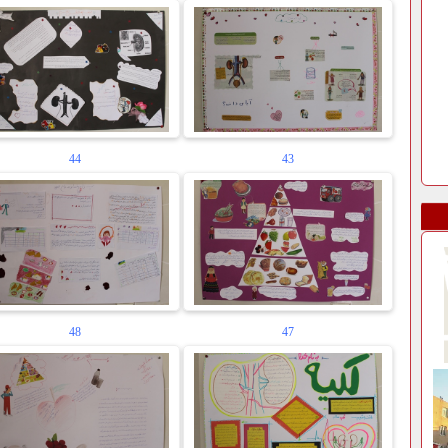
44
43
48
47