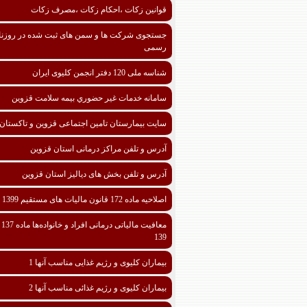
قوانین زکات ،احکام زکات ،مصرف زکات
جستجوی شرکت ها و سمن های ثبت شده در روزنا
رسمی
شناسه ملی 120 دفتر انجمن کلیوی ایران
سامانه خدمات غیر حضوري بیمه سلامت قزوین
سایت بیمارستان تامین اجتماعی قزوین و تاکستان
آدرس و تلفن مراکز درمانی استان قزوین
آدرس و تلفن بخش های دیالیز استان قزوین
اصلاحیه ماده 172 قانون مالیات های مستقیم 1399
معافیت مالیا
139
بیماران کلیوی و رژیم غذایی مناسب آنها 1
بیماران کلیوی و رژیم غذائی مناسب آنها 2