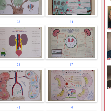
35
34
38
37
41
40