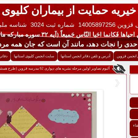
خیریه حمایت از بیماران کلیوی
 14005897256
شماره ثبت 3024
شناسه ملی ایران 
یاها فَکانما احَیا النّاس جَمیعاً (آیه ۳۲ سوره مبارکه مائده قرآن کریم)
جات دهد، مانند آن است که جان همه مردم 
انجمن قزوین
آدرس و تلفن دفاتر انجمن استانها
سایت انجمن کلیوی استانها
دفاتر
آلبوم تصاویر اولین مرحله نشریه های دیواری 62 مدرسه قزوین (طرح همشاگردی سلام ،سلامت باشید)1394 - 45
اء