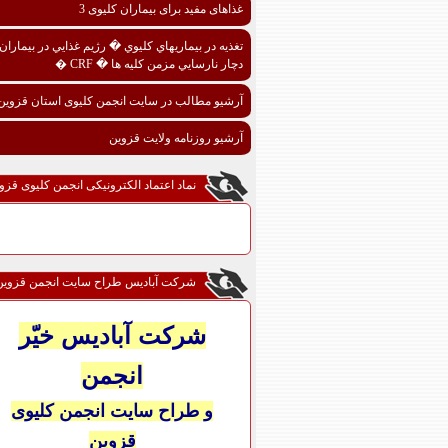
غذاهای مفید برای بیماران کلیوی 3
تغذيه در بيماريهاي کليوي � رژيم غذايي در بيماران
دچار نارسايي مزمن کليه ها � CRF �
آرشیو مطالب در سایت انجمن کلیوی استان قزوین
آرشیو روزنامه ولایت قزوین
نماد اعتماد الکترونیکی انجمن کلیوی قزو
شرکت آبادیس طراح سایت انجمن قزوین
شرکت آبادیس خیّر
انجمن
و طراح سایت انجمن کلیوی
قزوین