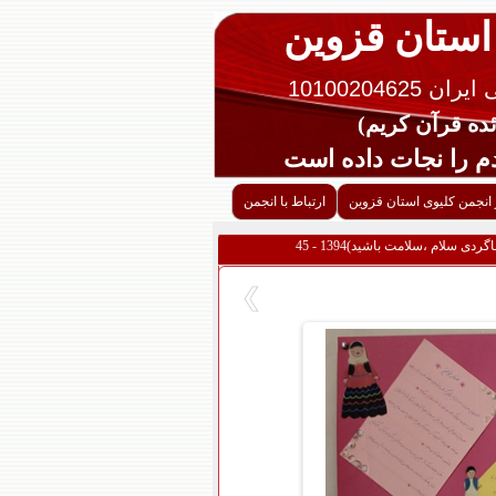
 استان قزوین
10100204625
را نجات داده است
 انجمن کلیوی استان قزوین
ارتباط با انجمن