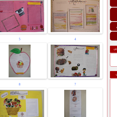
5
4
ین
8
7