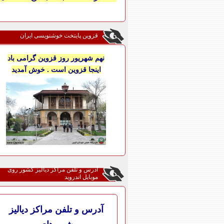
قزوین پایتخت خوشنویسی ایران
نهم شهریور روز قزوین گرامی باد
اینجا قزوین است . خوش آمدید
آدرس و تلفن مراکز دیالیز کشور روی
موبایل اندروید
آدرس و تلفن مراکز دیالیز