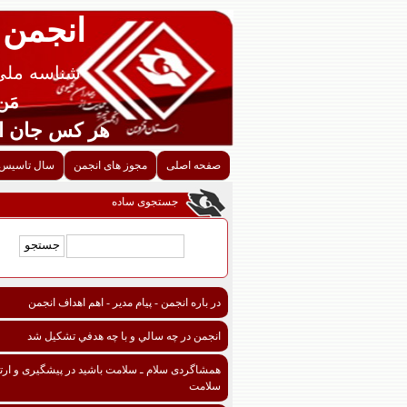
انجمن 
شناسه ملی قزوین
مَن اح
هر کس جان احدی را ن
صفحه اصلی
مجوز های انجمن
سال تاسیس 
جستجوی ساده
در باره انجمن - پیام مدیر - اهم اهداف انجمن
انجمن در چه سالي و با چه هدفي تشكيل شد
همشاگردی سلام ـ سلامت باشید در پیشگیری و ارتق
سلامت