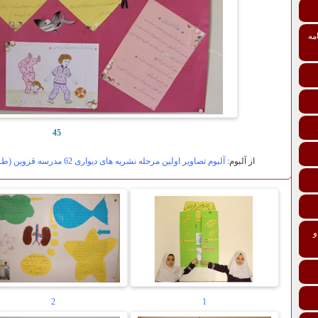
مه
45
از آلبوم:
آلبوم تصاویر اولین مرحله نشریه های دیواری 62 مدرسه قزوین (طرح همشاگردی سلام ،سلامت باشید)1394
تی درمانی افراد و خانواده‌ها ماده 137 و
2
1