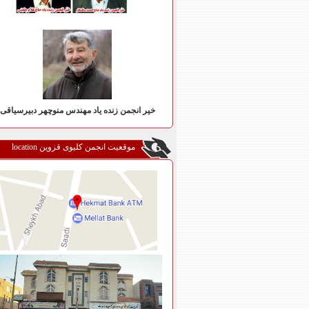
خیر انجمن زنده یاد مهندس منوچهر دبیرسیاقی
موقعیت انجمن کلیوی قزوین location