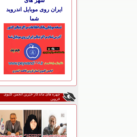
شهر های
ایران روی موبایل اندروید
شما
چهره های ماندگار خیّرین انجمن کلیوی
قزوین