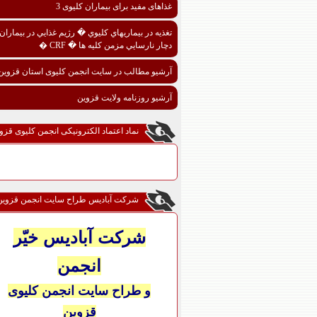
غذاهای مفید برای بیماران کلیوی 3
تغذيه در بيماريهاي کليوي � رژيم غذايي در بيماران
دچار نارسايي مزمن کليه ها � CRF �
آرشیو مطالب در سایت انجمن کلیوی استان قزوین
آرشیو روزنامه ولایت قزوین
نماد اعتماد الکترونیکی انجمن کلیوی قزو
شرکت آبادیس طراح سایت انجمن قزوین
شرکت آبادیس خیّر
انجمن
و طراح سایت انجمن کلیوی
قزوین