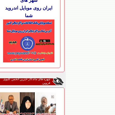
شهر های
ایران روی موبایل اندروید
شما
چهره های ماندگار خیّرین انجمن کلیوی
قزوین