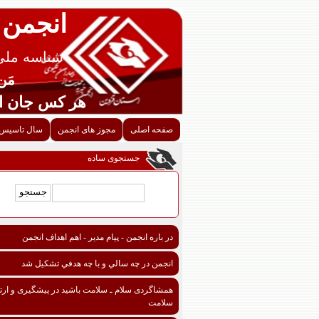
انجمن 
شناسه ملی قزوین
مَن اح
هر کس جان احدی را ن
صفحه اصلی
مجوز های انجمن
سال تاسیس 
جستجوی ساده
در باره انجمن - پیام مدیر - اهم اهداف انجمن
انجمن در چه سالي و با چه هدفي تشكيل شد
همشاگردی سلام ـ سلامت باشید در پیشگیری و ارتق
سلامت