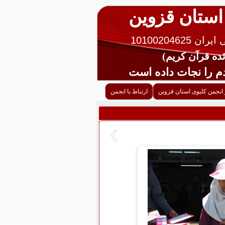
 استان قزوین
10100204625
را نجات داده است
 انجمن کلیوی استان قزوین
ارتباط با انجمن