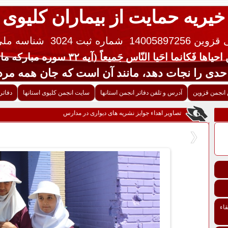
خیریه حمایت از بیماران کلیوی
 14005897256
شماره ثبت 3024
شناسه ملی ایران 
یاها فَکانما احَیا النّاس جَمیعاً (آیه ۳۲ سوره مبارکه مائده قرآن کریم)
جات دهد، مانند آن است که جان همه مردم 
انجمن قزوین
آدرس و تلفن دفاتر انجمن استانها
سایت انجمن کلیوی استانها
دفاتر
تصاویر اهداء جوایز نشریه های دیواری در مدارس
اء