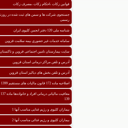
قوانین زکات ،احکام زکات ،مصرف زکات
جستجوی شرکت ها و سمن های ثبت شده در روزنا
رسمی
شناسه ملی 120 دفتر انجمن کلیوی ایران
سامانه خدمات غیر حضوري بیمه سلامت قزوین
سایت بیمارستان تامین اجتماعی قزوین و تاکستان
آدرس و تلفن مراکز درمانی استان قزوین
آدرس و تلفن بخش های دیالیز استان قزوین
اصلاحیه ماده 172 قانون مالیات های مستقیم 1399
معافیت مالیا
139
بیماران کلیوی و رژیم غذایی مناسب آنها 1
بیماران کلیوی و رژیم غذائی مناسب آنها 2