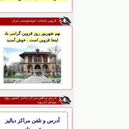
قزوین پایتخت خوشنویسی ایران
نهم شهریور روز قزوین گرامی باد
اینجا قزوین است . خوش آمدید
آدرس و تلفن مراکز دیالیز کشور روی
موبایل اندروید
آدرس و تلفن مراکز دیالیز