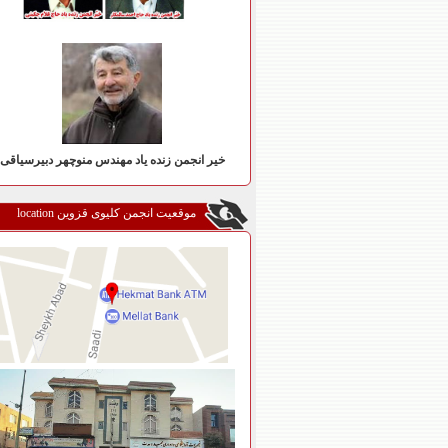
خیر انجمن زنده یاد مهندس منوچهر دبیرسیاقی
موقعیت انجمن کلیوی قزوین location