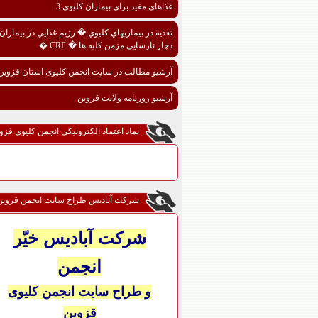
غذاهای مفید برای بیماران کلیوی 3
تغذيه در بيماريهاي کليوي � رژيم غذايي در بيماران
دچار نارسايي مزمن کليه ها � CRF �
آرشیو مطالب در سایت انجمن کلیوی استان قزوین
آرشیو روزنامه ولایت قزوین
نماد اعتماد الکترونیکی انجمن کلیوی قزو
شرکت آبادیس طراح سایت انجمن قزوین
شرکت آبادیس خیّر
انجمن
و طراح سایت انجمن کلیوی
قزوین