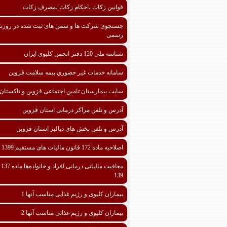
قوانین زکات ،احکام زکات ،مصرف زکات
جستجوی شرکت ها و سمن های ثبت شده در روزنا
رسمی
شناسه ملی 120 دفتر انجمن کلیوی ایران
سامانه خدمات غیر حضوري بیمه سلامت قزوین
سایت بیمارستان تامین اجتماعی قزوین و تاکستان
آدرس و تلفن مراکز درمانی استان قزوین
آدرس و تلفن بخش های دیالیز استان قزوین
اصلاحیه ماده 172 قانون مالیات های مستقیم 1399
معافیت مالیا
139
بیماران کلیوی و رژیم غذایی مناسب آنها 1
بیماران کلیوی و رژیم غذائی مناسب آنها 2