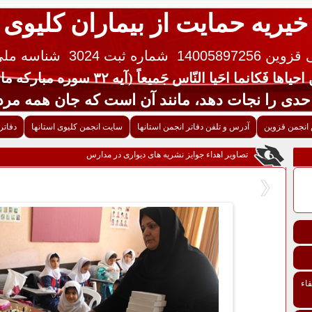
خیریه حمایت از بیماران کلیوی
 14005897256
شماره ثبت 3024
شناسه ملی ایران 
یاها فَکانما احَیا النّاس جَمیعاً (آیه ۳۲ سوره مبارکه مائده قرآن کریم)
جات دهد، مانند آن است که جان همه مردم 
انجمن قزوین
آدرس و تلفن دفاتر انجمن استانها
سایت انجمن کلیوی استانها
دفاتر
تصاویر اهداء جوایز نشریه های دیواری در مدارس
اء