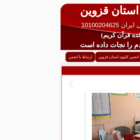
 استان قزوین
10100204625
را نجات داده است
 انجمن کلیوی استان قزوین
ارتباط با انجمن