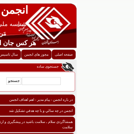
انجمن 
شناسه ملی قزوین
مَن اح
هر کس جان احدی را ن
صفحه اصلی
مجوز های انجمن
سال تاسیس 
جستجوی ساده
در باره انجمن - پیام مدیر - اهم اهداف انجمن
انجمن در چه سالي و با چه هدفي تشكيل شد
همشاگردی سلام ـ سلامت باشید در پیشگیری و ارتق
سلامت