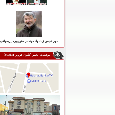
خیر انجمن زنده یاد مهندس منوچهر دبیرسیاقی
موقعیت انجمن کلیوی قزوین location