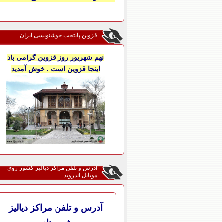
قزوین پایتخت خوشنویسی ایران
نهم شهریور روز قزوین گرامی باد
اینجا قزوین است . خوش آمدید
آدرس و تلفن مراکز دیالیز کشور روی
موبایل اندروید
آدرس و تلفن مراکز دیالیز