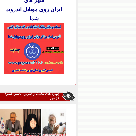
شهر های
ایران روی موبایل اندروید
شما
چهره های ماندگار خیّرین انجمن کلیوی
قزوین