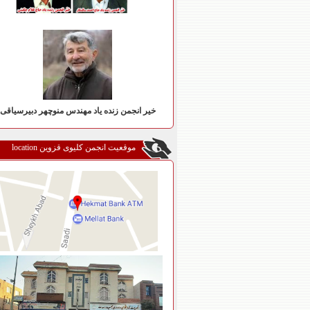
خیر انجمن زنده یاد مهندس منوچهر دبیرسیاقی
موقعیت انجمن کلیوی قزوین location