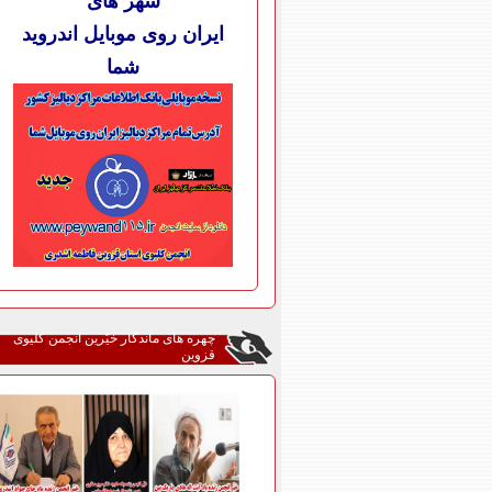
شهر های
ایران روی موبایل اندروید
شما
چهره های ماندگار خیّرین انجمن کلیوی
قزوین