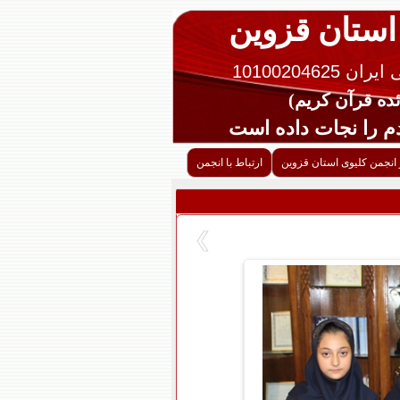
 استان قزوین
10100204625
را نجات داده است
 انجمن کلیوی استان قزوین
ارتباط با انجمن