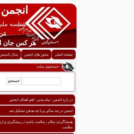
انجمن 
شناسه ملی قزوین
مَن اح
هر کس جان احدی را ن
صفحه اصلی
مجوز های انجمن
سال تاسیس 
جستجوی ساده
در باره انجمن - پیام مدیر - اهم اهداف انجمن
انجمن در چه سالي و با چه هدفي تشكيل شد
همشاگردی سلام ـ سلامت باشید در پیشگیری و ارتق
سلامت