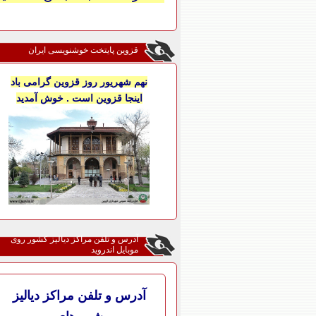
قزوین پایتخت خوشنویسی ایران
نهم شهریور روز قزوین گرامی باد
اینجا قزوین است . خوش آمدید
آدرس و تلفن مراکز دیالیز کشور روی
موبایل اندروید
آدرس و تلفن مراکز دیالیز