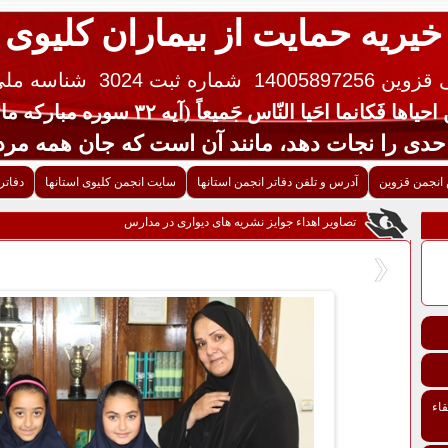
خیریه حمایت از بیماران کلیوی
 14005897256
شماره ثبت 3024
شناسه ملی ایران 
یاها فَکانما احَیا النّاس جَمیعاً (آیه ۳۲ سوره مبارکه مائده قرآن کریم)
جات دهد، مانند آن است که جان همه مردم 
انجمن قزوین
آدرس و تلفن دفاتر انجمن استانها
سایت انجمن کلیوی استانها
دفاتر
تصاویر اهداء جوایز نشریه های دیواری در مدارس
اء