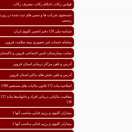
قوانین زکات ،احکام زکات ،مصرف زکات
جستجوی شرکت ها و سمن های ثبت شده در روزنا
رسمی
شناسه ملی 120 دفتر انجمن کلیوی ایران
سامانه خدمات غیر حضوري بیمه سلامت قزوین
سایت بیمارستان تامین اجتماعی قزوین و تاکستان
آدرس و تلفن مراکز درمانی استان قزوین
آدرس و تلفن بخش های دیالیز استان قزوین
اصلاحیه ماده 172 قانون مالیات های مستقیم 1399
معافیت مالیا
139
بیماران کلیوی و رژیم غذایی مناسب آنها 1
بیماران کلیوی و رژیم غذائی مناسب آنها 2