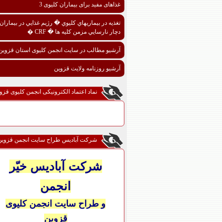
غذاهای مفید برای بیماران کلیوی 3
تغذيه در بيماريهاي کليوي � رژيم غذايي در بيماران
دچار نارسايي مزمن کليه ها � CRF �
آرشیو مطالب در سایت انجمن کلیوی استان قزوین
آرشیو روزنامه ولایت قزوین
نماد اعتماد الکترونیکی انجمن کلیوی قزو
شرکت آبادیس طراح سایت انجمن قزوین
شرکت آبادیس خیّر
انجمن
و طراح سایت انجمن کلیوی
قزوین